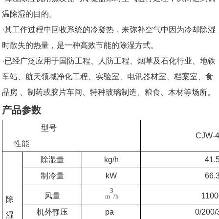
温除湿的目的。
·其工作过程中回收系统的冷凝热，来弥补空气中因为冷却除湿
时散失的热量，是一种高效节能的除湿方式。
·已经广泛应用于国防工程、人防工程、烟草及石化行业、地铁
车站、航天领域净化工程、实验室、电讯器材室、档案室、食
品房 、制药或胶片车间、特种玻璃制造、粮食、木材等场所。
产品参数
型号
CJW-
性能
除湿量
kg/h
41.
制冷量
kW
66.
3
风量
1100
m
/h
除
机外静压
pa
0/200/
湿