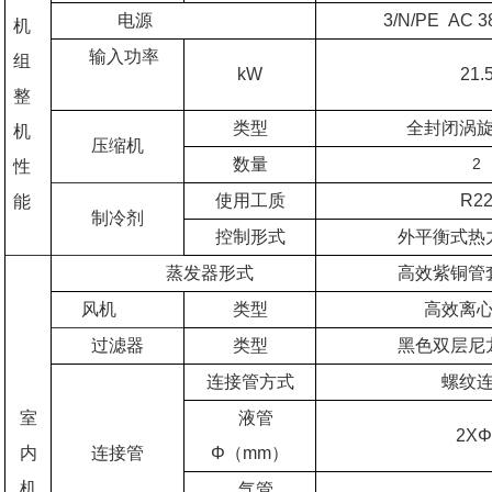
电源
3/N/PE AC 3
机
输入功率
组
kW
21.
整
类型
全封闭涡
机
压缩机
数量
2
性
使用工质
R2
能
制冷剂
控制形式
外平衡式热
蒸发器形式
高效紫铜管
风机
类型
高效离
过滤器
类型
黑色双层尼
连接管方式
螺纹
室
液管
2XΦ
内
连接管
Φ（mm）
机
气管